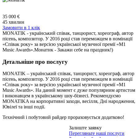
35 000 €
45 хвилин
Замовити в 1 клік
MONATIK - український співак, танцюрист, хореограф, автор
пісень, композитор. У 2016 році став переможцем в номінації
«Співак року» за версією української музичної премії «M1
Music Awards».Монатик - Закажи себе на праздник!)
Детальніше про послугу
MONATIK – український співак, танцюрист, хореограф, автор
пісень, композитор. У 2016 році став переможцем в номінації
«Співак року» за версією української музичної премії «M1
Music Awards». На даний момент є дуже популярним артистом
і виконавцем в українському шоу-бізнесі. Рекомендуємо
MONATIKA на корпоративні заходи, весілля, Дні народження,
Ювілеї та інші події.
Технічний і побутовий райдер прораховується додатково!
Залиште заявку
Перегляньте наші послуги