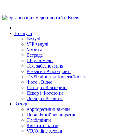
Послуги
Ведучі
VIP ведучі
Музика
Естрада
Шоу-номери
Тех. забезпечення
Розваги і Атракціони
Тімбілдінги та Квести/Квізи
Фото і Відео
Локації і Кейтеринг
Декор і Фотозони
Оренда і Реквізит
Заходи
Корпоративні заходи
Новорічний корпоратив
Тімбілдінги
Квести та квізи
VR/Online заходи