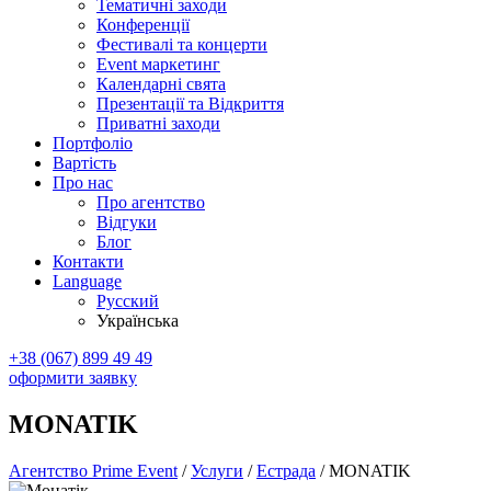
Тематичні заходи
Конференції
Фестивалі та концерти
Event маркетинг
Календарні свята
Презентації та Відкриття
Приватні заходи
Портфоліо
Вартість
Про нас
Про агентство
Відгуки
Блог
Контакти
Language
Русский
Українська
+38 (067) 899 49 49
оформити заявку
MONATIK
Агентство Prime Event
/
Услуги
/
Естрада
/
MONATIK