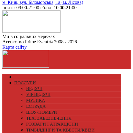
м. Київ, вул. Біломорська, 1а (м. Лісова)
пн-пт: 09:00-21:00
сб-нд: 10:00-21:00
Ми в соціальних мережах
Агентство Prime Event © 2008 - 2026
Карта сайту
ПОСЛУГИ
ВЕДУЧІ
VIP ВЕДУЧІ
МУЗИКА
ЕСТРАДА
ШОУ-НОМЕРИ
ТЕХ. ЗАБЕЗПЕЧЕННЯ
РОЗВАГИ І АТРАКЦІОНИ
ТІМБІЛДІНГИ ТА КВЕСТИ/КВІЗИ