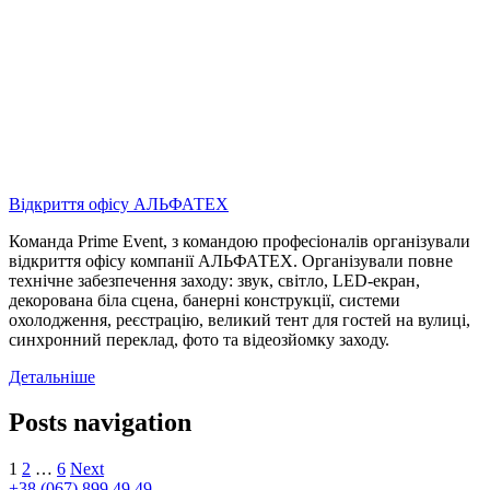
Відкриття офісу АЛЬФАТЕХ
Команда Prime Event, з командою професіоналів організували
відкриття офісу компанії АЛЬФАТЕХ. Організували повне
технічне забезпечення заходу: звук, світло, LED-екран,
декорована біла сцена, банерні конструкції, системи
охолодження, реєстрацію, великий тент для гостей на вулиці,
синхронний переклад, фото та відеозйомку заходу.
Детальніше
Posts navigation
1
2
…
6
Next
+38 (067) 899 49 49