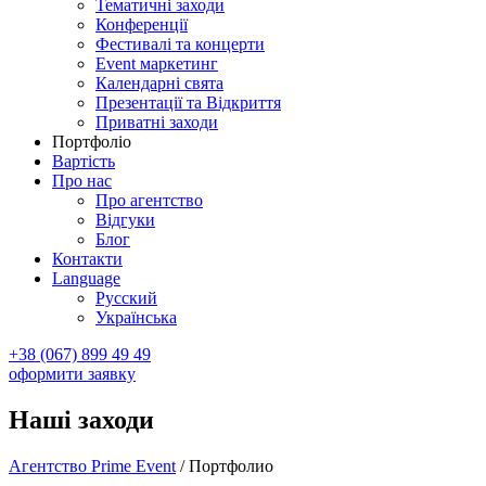
Тематичні заходи
Конференції
Фестивалі та концерти
Event маркетинг
Календарні свята
Презентації та Відкриття
Приватні заходи
Портфоліо
Вартість
Про нас
Про агентство
Відгуки
Блог
Контакти
Language
Русский
Українська
+38 (067) 899 49 49
оформити заявку
Наші заходи
Агентство Prime Event
/
Портфолио