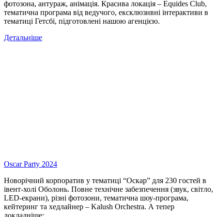
фотозона, антураж, анімація. Красива локація – Equides Club,
тематична програма від ведучого, ексклюзивні інтерактиви в
тематиці Гетсбі, підготовлені нашою агенцією.
Детальніше
Oscar Party 2024
Новорічний корпоратив у тематиці “Оскар” для 230 гостей в
івент-холі Оболонь. Повне технічне забезпечення (звук, світло,
LED-екрани), різні фотозони, тематична шоу-програма,
кейтеринг та хедлайнер – Kalush Orchestra. А тепер
докладніше: