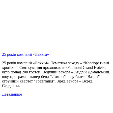
25 років компанії «Лекхім»
25 років компанії «Лекхім». Тематика заходу – “Корпоративні
хроніки”. Святкування проходило в «Fairmont Grand Hotel»,
було понад 200 гостей. Ведучий вечора – Андрій Доманський,
шоу-програма – кавер-бенд “Лимон”, шоу балет “Ватан”,
струнний квартет “Гравітація”. Зірка вечора – Вєрка
Сердючка.
Детальніше