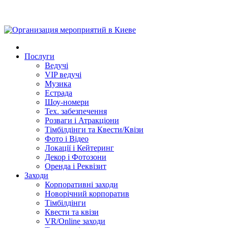
Послуги
Ведучі
VIP ведучі
Музика
Естрада
Шоу-номери
Тех. забезпечення
Розваги і Атракціони
Тімбілдінги та Квести/Квізи
Фото і Відео
Локації і Кейтеринг
Декор і Фотозони
Оренда і Реквізит
Заходи
Корпоративні заходи
Новорічний корпоратив
Тімбілдінги
Квести та квізи
VR/Online заходи