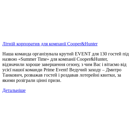
Літній корпоратив для компанії Cooper&Hunter
Наша команда організувала крутий EVENT для 130 гостей під
назвою «Summer Time» для компанії Cooper&Hunter,
відзначили хороше завершення сезону, з чим Вас і вітаємо від
усієї нашої команди Prime Event! Ведучий заходу – Дмитро
Танкович, розважав гостей і роздавав лотерейні квитки, за
якими розіграли цінні призи.
Детальніше