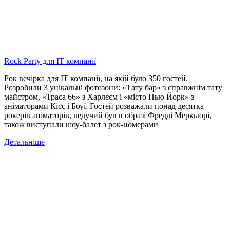
Rock Party для IT компанії
Рок вечірка для IT компанії, на якій було 350 гостей.
Розробили 3 унікальні фотозони: «Тату бар» з справжнім тату
майстром, «Траса 66» з Харлєєм і «місто Нью Йорк» з
аніматорами Кісс і Боуї. Гостей розважали понад десятка
рокерів аніматорів, ведучий був в образі Фредді Меркьюрі,
також виступали шоу-балет з рок-номерами
Детальніше