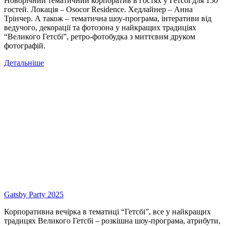
Новорічний тематичний корпоратив в гостях у Гетсбі для 150
гостей. Локація – Osocor Residence. Хедлайнер – Анна
Трінчер. А також – тематична шоу-програма, інтеративи від
ведучого, декорації та фотозона у найкращих традиціях
“Великого Гетсбі”, ретро-фотобудка з миттєвим друком
фотографій.
Детальніше
Gatsby Party 2025
Корпоративна вечірка в тематиці “Гетсбі”, все у найкращих
традицях Великого Гетсбі – розкішна шоу-програма, атрибути,