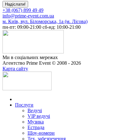
+38 (067) 899 49 49
info@prime-event.com.ua
м. Київ, вул. Біломорська, 1а (м. Лісова)
пн-пт: 09:00-21:00
сб-нд: 10:00-21:00
Ми в соціальних мережах
Агентство Prime Event © 2008 - 2026
Карта сайту
Послуги
Ведучі
VIP ведучі
Музика
Естрада
Шоу-номери
Тех. забезпечення