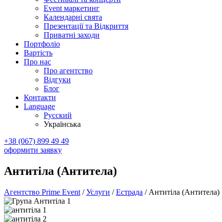
Event маркетинг
Календарні свята
Презентації та Відкриття
Приватні заходи
Портфоліо
Вартість
Про нас
Про агентство
Відгуки
Блог
Контакти
Language
Русский
Українська
+38 (067) 899 49 49
оформити заявку
Антитіла (Антитела)
Агентство Prime Event
/
Услуги
/
Естрада
/
Антитіла (Антитела)