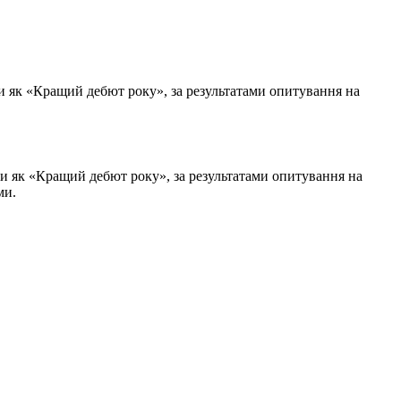
али як «Кращий дебют року», за результатами опитування на
али як «Кращий дебют року», за результатами опитування на
ми.