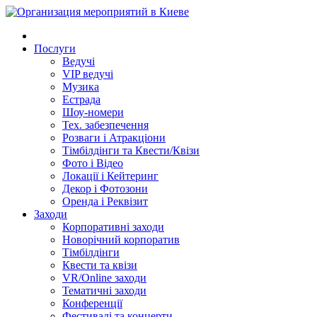
Послуги
Ведучі
VIP ведучі
Музика
Естрада
Шоу-номери
Тех. забезпечення
Розваги і Атракціони
Тімбілдінги та Квести/Квізи
Фото і Відео
Локації і Кейтеринг
Декор і Фотозони
Оренда і Реквізит
Заходи
Корпоративні заходи
Новорічний корпоратив
Тімбілдінги
Квести та квізи
VR/Online заходи
Тематичні заходи
Конференції
Фестивалі та концерти