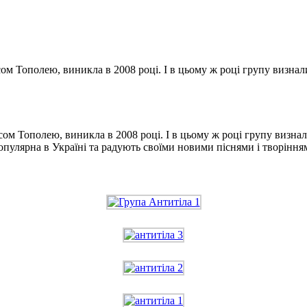
асом Тополею, виникла в 2008 році. І в цьому ж році групу визн
асом Тополею, виникла в 2008 році. І в цьому ж році групу визн
пулярна в Україні та радують своїми новими піснями і творіння