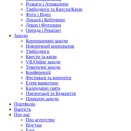
Розваги і Атракціони
Тімбілдінги та Квести/Квізи
Фото і Відео
Локації і Кейтеринг
Декор і Фотозони
Оренда і Реквізит
Заходи
Корпоративні заходи
Новорічний корпоратив
Тімбілдінги
Квести та квізи
VR/Online заходи
Тематичні заходи
Конференції
Фестивалі та концерти
Event маркетинг
Календарні свята
Презентації та Відкриття
Приватні заходи
Портфоліо
Вартість
Про нас
Про агентство
Відгуки
Блог