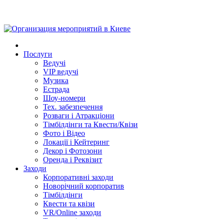
Послуги
Ведучі
VIP ведучі
Музика
Естрада
Шоу-номери
Тех. забезпечення
Розваги і Атракціони
Тімбілдінги та Квести/Квізи
Фото і Відео
Локації і Кейтеринг
Декор і Фотозони
Оренда і Реквізит
Заходи
Корпоративні заходи
Новорічний корпоратив
Тімбілдінги
Квести та квізи
VR/Online заходи