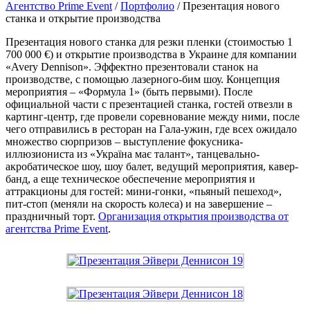
Агентство Prime Event
/
Портфолио
/
Презентация нового
станка и открытие производства
Презентация нового станка для резки пленки (стоимостью 1
700 000 €) и открытие производства в Украине для компании
«Avery Dennison». Эффектно презентовали станок на
производстве, с помощью лазерного-бим шоу. Концепция
мероприятия – «Формула 1» (быть первыми).
После
официальной части с презентацией станка, гостей отвезли в
картинг-центр, где провели соревнование между ними, после
чего отправились в ресторан на Гала-ужин, где всех ожидало
множество сюрпризов – выступление фокусника-
иллюзиониста из «Україна має талант», танцевально-
акробатическое шоу, шоу балет, ведущий мероприятия, кавер-
банд, а еще техническое обеспечение мероприятия и
аттракционы для гостей: мини-гонки, «пьяный пешеход»,
пит-стоп (меняли на скорость колеса) и на завершение –
праздничный торт.
Организация открытия производства от
агентства Prime Event
.