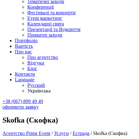
Тематичні заходи
Конференції
Фестивалі та концерти
Event маркетинг
Календарні свята
Презентації та Відкриття
Приватні заходи
Портфоліо
Вартість
Про нас
Про агентство
Відгуки
Блог
Контакти
Language
Русский
Українська
+38 (067) 899 49 49
оформити заявку
Skofka (Скофка)
Агентство Prime Event
/
Услуги
/
Естрада
/
Skofka (Скофка)