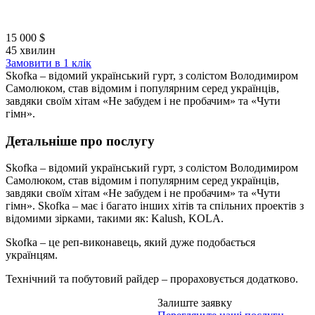
15 000 $
45 хвилин
Замовити в 1 клік
Skofka – відомий український гурт, з солістом Володимиром
Самолюком, став відомим і популярним серед українців,
завдяки своїм хітам «Не забудем і не пробачим» та «Чути
гімн».
Детальніше про послугу
Skofka – відомий український гурт, з солістом Володимиром
Самолюком, став відомим і популярним серед українців,
завдяки своїм хітам «Не забудем і не пробачим» та «Чути
гімн». Skofka – має і багато інших хітів та спільних проектів з
відомими зірками, такими як: Kalush, KOLA.
Skofka – це реп-виконавець, який дуже подобається
українцям.
Технічний та побутовий райдер – прораховується додатково.
Залиште заявку