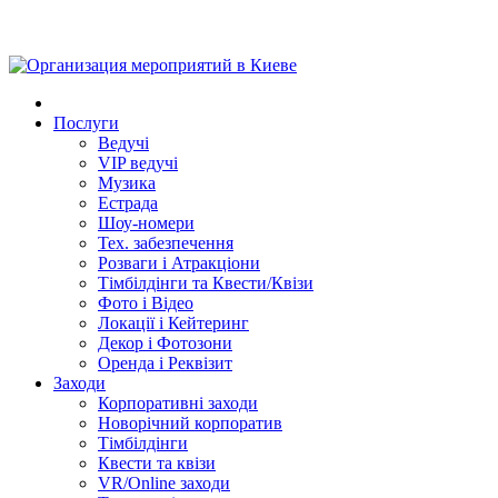
Послуги
Ведучі
VIP ведучі
Музика
Естрада
Шоу-номери
Тех. забезпечення
Розваги і Атракціони
Тімбілдінги та Квести/Квізи
Фото і Відео
Локації і Кейтеринг
Декор і Фотозони
Оренда і Реквізит
Заходи
Корпоративні заходи
Новорічний корпоратив
Тімбілдінги
Квести та квізи
VR/Online заходи